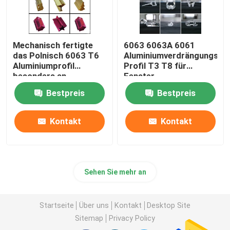
Mechanisch fertigte
6063 6063A 6061
das Polnisch 6063 T6
Aluminiumverdrängungs-
Aluminiumprofil
Profil T3 T8 für
besonders an
Fenster
Bestpreis
Bestpreis
Kontakt
Kontakt
Sehen Sie mehr an
Startseite
Über uns
Kontakt
Desktop Site
Sitemap
Privacy Policy