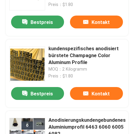
Preis：$1.80
Fabrik-Ausflug
Bestpreis
Kontakt
Qualitätskontrolle
kundenspezifisches anodisiert
Treten Sie mit uns in Verbindung
bürstete Champagne Color
Aluminum Profile
MOQ：2 Kilogramm
Fordern Sie ein Zitat
Preis：$1.80
Industrielles Aluminiumprofil
Bestpreis
Kontakt
Verdrängungs-Aluminiumprofil
Anodisierungskundengebundenes
Aluminiumprofil 6463 6060 6005
V Schlitz-Aluminiumprofil
6082