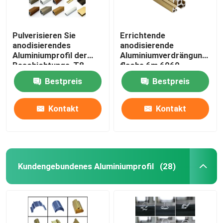
Pulverisieren Sie
Errichtende
anodisierendes
anodisierende
Aluminiumprofil der
Aluminiumverdrängung
Beschichtungs-T8
flache 6m 6060
6.4m
Bestpreis
Bestpreis
Kontakt
Kontakt
Kundengebundenes Aluminiumprofil
(28)