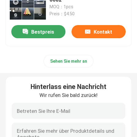
MOQ：1pcs
Preis：$4.50
Anodisierendes Aluminiumprofil
Bestpreis
Kontakt
Kundengebundenes Aluminiumprofil
cnc-Aluminiumprofil
Sehen Sie mehr an
Aluminiumprofil-Zusätze
Hinterlass eine Nachricht
Blatt des Aluminiums 6061
Wir rufen Sie bald zurück!
verdrängte Aluminiumstange
Aluminiumverdrängungs-Rohr