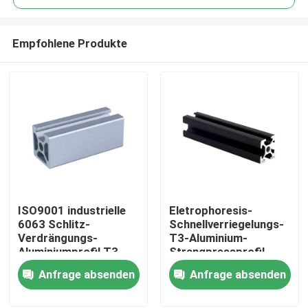
Empfohlene Produkte
ISO9001 industrielle
Eletrophoresis-
Haus
6063 Schlitz-
Schnellverriegelungs-
Verdrängungs-
T3-Aluminium-
Aluminiumprofil T3
Strangpressprofil
Produkte
10mm
20x20
Anfrage absenden
Anfrage absenden
Über uns