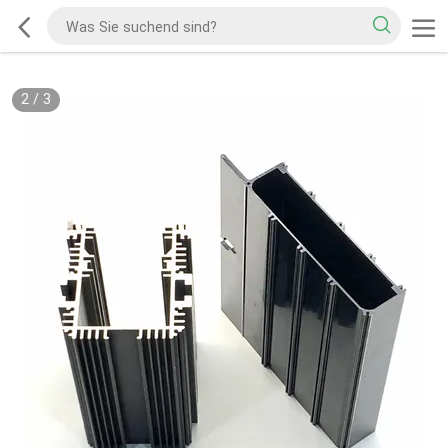
2
/
3