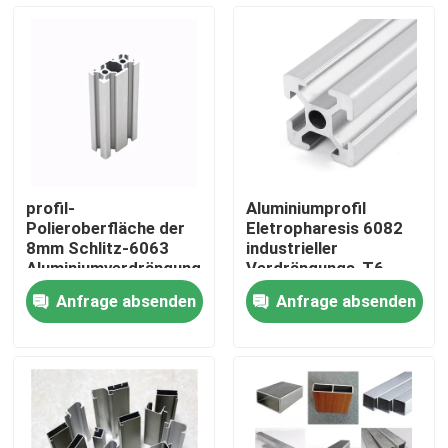
Fabrik-Ausflug
Qualitätskontrolle
Treten Sie mit uns in Verbindung
profil-
Aluminiumprofil
Polieroberfläche der
Eletropharesis 6082
Fordern Sie ein Zitat
8mm Schlitz-6063
industrieller
Aluminiumverdrängungs-
Verdrängungs-T6
T8
Anfrage absenden
Anfrage absenden
Industrielles Aluminiumprofil
Verdrängungs-Aluminiumprofil
V Schlitz-Aluminiumprofil